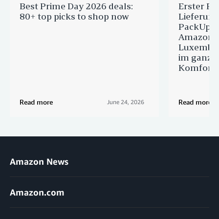
Best Prime Day 2026 deals:
Erster Pr
80+ top picks to shop now
Lieferun
PackUp-S
Amazon 
Luxembou
im ganze
Komfort
Read more
Read more
June 24, 2026
Amazon News
Amazon.com