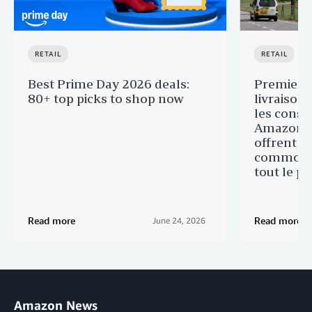
RETAIL
RETAIL
Best Prime Day 2026 deals:
Premier 
80+ top picks to shop now
livraison
les consi
Amazon 
offrent e
commodit
tout le p
Read more
Read more
June 24, 2026
Amazon News