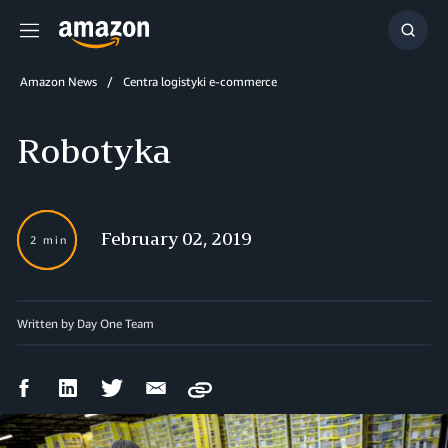
Menu
Show
Searc
Amazon News
Centra logistyki e-commerce
Robotyka
February 02, 2019
2 min
Written by Day One Team
Facebook
LinkedIn
Twitter
Email
Copy
Share
Share
Share
Share