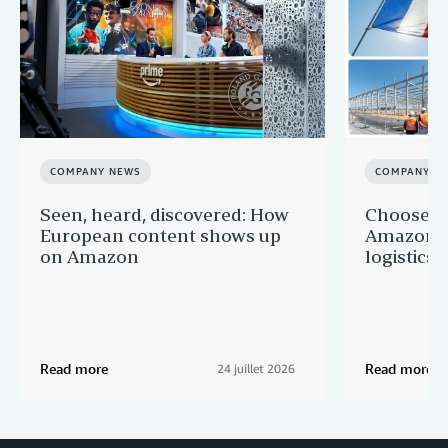
COMPANY NEWS
COMPANY N
Seen, heard, discovered: How
Choose F
European content shows up
Amazon a
on Amazon
logistics s
Read more
Read more
24 juillet 2026